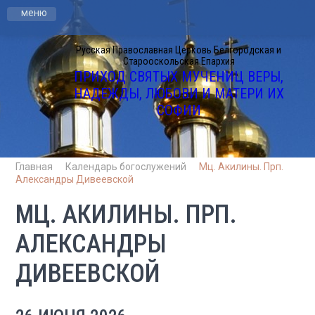
меню
Русская Православная Церковь Белгородская и
Старооскольская Епархия
ПРИХОД СВЯТЫХ МУЧЕНИЦ ВЕРЫ,
НАДЕЖДЫ, ЛЮБОВИ И МАТЕРИ ИХ
СОФИИ
Главная
Календарь богослужений
Мц. Акилины. Прп.
Александры Дивеевской
МЦ. АКИЛИНЫ. ПРП.
АЛЕКСАНДРЫ
ДИВЕЕВСКОЙ