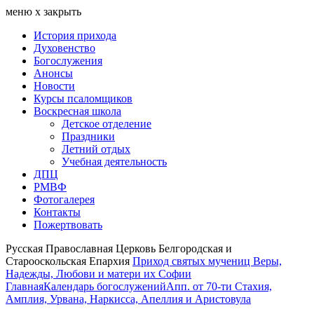
меню
х
закрыть
История прихода
Духовенство
Богослужения
Анонсы
Новости
Курсы псаломщиков
Воскресная школа
Детское отделение
Праздники
Летний отдых
Учебная деятельность
ДПЦ
РМВФ
Фотогалерея
Контакты
Пожертвовать
Русская Православная Церковь Белгородская и
Старооскольская Епархия
Приход святых мучениц Веры,
Надежды, Любови и матери их Софии
Главная
Календарь богослужений
Апп. от 70-ти Стахия,
Амплия, Урвана, Наркисса, Апеллия и Аристовула