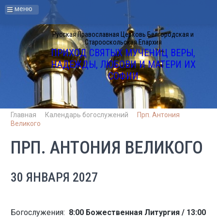
меню
Русская Православная Церковь Белгородская и
Старооскольская Епархия
ПРИХОД СВЯТЫХ МУЧЕНИЦ ВЕРЫ,
НАДЕЖДЫ, ЛЮБОВИ И МАТЕРИ ИХ
СОФИИ
Главная
Календарь богослужений
Прп. Антония
Великого
ПРП. АНТОНИЯ ВЕЛИКОГО
30 ЯНВАРЯ 2027
Богослужения:
8:00 Божественная Литургия / 13:00