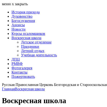
меню
х
закрыть
История прихода
Духовенство
Богослужения
Анонсы
Новости
Курсы псаломщиков
Воскресная школа
Детское отделение
Праздники
Летний отдых
Учебная деятельность
ДПЦ
РМВФ
Фотогалерея
Контакты
Пожертвовать
Русская Православная Церковь Белгородская и Старооскольска
Главная
Воскресная школа
Воскресная школа