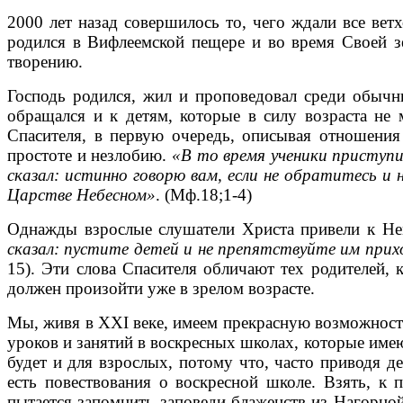
2000 лет назад совершилось то, чего ждали все вет
родился в Вифлеемской пещере и во время Своей з
творению.
Господь родился, жил и проповедовал среди обычн
обращался и к детям, которые в силу возраста не 
Спасителя, в первую очередь, описывая отношения
простоте и незлобию.
«В то время ученики приступи
сказал: истинно говорю вам, если не обратитесь и 
Царстве Небесном»
. (Мф.18;1-4)
Однажды взрослые слушатели Христа привели к Н
сказал: пустите детей и не препятствуйте им прих
15). Эти слова Спасителя обличают тех родителей,
должен произойти уже в зрелом возрасте.
Мы, живя в XXI веке, имеем прекрасную возможность
уроков и занятий в воскресных школах, которые име
будет и для взрослых, потому что, часто приводя д
есть повествования о воскресной школе. Взять, к
пытается запомнить заповеди блаженств из Нагорной