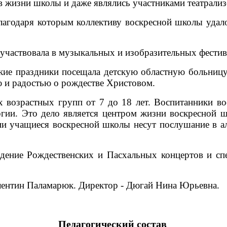
 в жизни школы и даже являлись участниками театрали
агодаря которым коллективу воскресной школы удалос
 участвовала в музыкальных и изобразительных фестив
ие праздники посещала детскую областную больницу 
ю и радостью о рождестве Христовом.
х возрастных групп от 7 до 18 лет. Воспитанники в
ргии. Это дело является центром жизни воскресной 
 учащиеся воскресной школы несут послушание в алт
дение Рождественских и Пасхальных концертов и сп
лентин Паламарюк. Директор - Дюгай Нина Юрьевна.
Педагогический состав