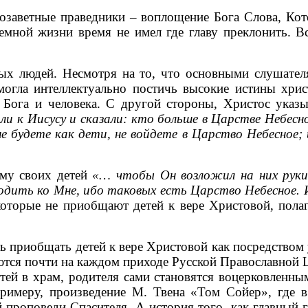
хозаветные праведники – воплощение Бога Слова, Ко
емной жизни время не имел где главу преклонить. В
ых людей. Несмотря на то, что основными слушате
могла интеллектуально постичь высокие истины хрис
 Бога и человека. С другой стороны, Христос указы
ли к Иисусу и сказали: кто больше в Царстве Небесно
не будете как дети, не войдете в Царство Небесное
ему своих детей
«… чтобы Он возложил на них руки 
одить ко Мне, ибо таковых есть Царство Небесное. 
 которые не приобщают детей к вере Христовой, пола
 приобщать детей к вере Христовой как посредством 
ются почти на каждом приходе Русской Православной Ц
етей в храм, родителя сами становятся воцерковленн
 примеру, произведение М. Твена «Том Сойер», где 
 проповеди Спасителя. А история того, как главный