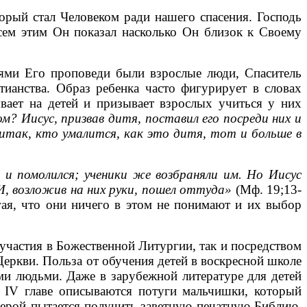
торый стал Человеком ради нашего спасения. Господь
сем этим Он показал насколько Он близок к Своему
лями Его проповеди были взрослые люди, Спаситель
тианства. Образ ребенка часто фигурирует в словах
вает на детей и призывает взрослых учиться у них
м? Иисус, призвав дитя, поставил его посреди них и
; итак, кто умалится, как это дитя, тот и больше в
и помолился; ученики же возбраняли им. Но Иисус
И, возложив на них руки, пошел оттуда»
(Мф. 19;13-
гая, что они ничего в этом не понимают и их выбор
участия в Божественной Литургии, так и посредством
еркви. Польза от обучения детей в воскресной школе
ыми людьми. Даже в зарубежной литературе для детей
в IV главе описываются потуги мальчишки, который
 герой пытается получить заветную печатную Библию,